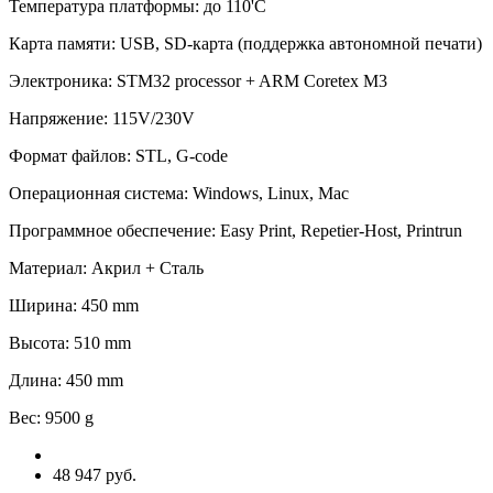
Температура платформы
:
до 110'C
Карта памяти
:
USB, SD-карта (поддержка автономной печати)
Электроника
:
STM32 processor + ARM Coretex M3
Напряжение
:
115V/230V
Формат файлов
:
STL, G-code
Операционная система
:
Windows, Linux, Mac
Программное обеспечение
:
Easy Print, Repetier-Host, Printrun
Материал
:
Акрил + Сталь
Ширина
:
450 mm
Высота
:
510 mm
Длина
:
450 mm
Вес
:
9500 g
48 947 руб.