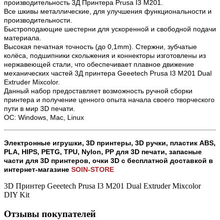
производительность 3Д Принтера Prusa I3 M201.
Все шкивы металлические, для улучшения функциональности и
производительности.
Быстроподающие шестерни для ускоренной и свободной подачи
материала.
Высокая печатная точность (до 0,1mm). Стержни, зубчатые
колёса, подшипники скольжения и коннекторы изготовлены из
нержавеющей стали, что обеспечивает плавное движение
механических частей 3Д принтера Geeetech Prusa I3 M201 Dual
Extruder Mixcolor.
Данный набор предоставляет возможность ручной сборки
принтера и получение ценного опыта начала своего творческого
пути в мир 3D печати.
ОС: Windows, Mac, Linux
Электронные игрушки, 3D принтеры, 3D ручки, пластик ABS,
PLA, HIPS, PETG, TPU, Nylon, PP для 3D печати,
запасные
части для 3D принтеров, очки 3D с бесплатной доставкой в
интернет-магазине
SOIN-STORE
3D Принтер Geeetech Prusa I3 M201 Dual Extruder Mixcolor
DIY Kit
Отзывы покупателей