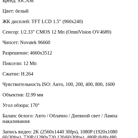
Бренд
:
SJCAM
Цвет
:
белый
ЖК дисплей
:
TFT LCD 1.5" (960х240)
Сенсор
:
1/2.33" CMOS 12 Мп (OmniVision OV4689)
Чипсет
:
Novatek 96660
Разрешение
:
4660х3512
Пиксели
:
12 Мп
Сжатие
:
H.264
Чувствительность ISO
:
Авто, 100, 200, 400, 800, 1600
Объектив
:
f2.99 мм
Угол обзора
:
170°
Баланс белого
:
Авто / Облачно / Дневной свет / Лампа
накаливания
Запись видео
:
2K (2560х1440 30fps), 1080P (1920х1080
60/30fps), 720P (1280х720 120/60/30fps), 480P (848х480