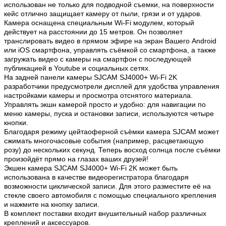
использован не только для подводной съемки, на поверхности
кейс отлично защищает камеру от пыли, грязи и от ударов.
Камера оснащена специальным Wi-Fi модулем, который
действует на расстоянии до 15 метров. Он позволяет
транслировать видео в прямом эфире на экран Вашего Android
или iOS смартфона, управлять съёмкой со смартфона, а также
загружать видео с камеры на смартфон с последующей
публикацией в Youtube и социальных сетях.
На задней панели камеры SJCAM SJ4000+ Wi-Fi 2K
разработчики предусмотрели дисплей для удобства управления
настройками камеры и просмотра отснятого материала.
Управлять экшн камерой просто и удобно: для навигации по
меню камеры, пуска и остановки записи, используются четыре
кнопки.
Благодаря режиму цейтаоферной съёмки камера SJCAM может
сжимать многочасовые события (например, расцветающую
розу) до нескольких секунд. Теперь восход солнца после съёмки
произойдёт прямо на глазах ваших друзей!
Экшен камера SJCAM SJ4000+ Wi-Fi 2K может быть
использована в качестве видеорегистратора благодаря
возможности циклической записи. Для этого разместите её на
стекле своего автомобиля с помощью специального крепления
и нажмите на кнопку записи.
В комплект поставки входит внушительный набор различных
креплений и аксессуаров.