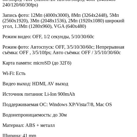
240/120/60/30fps)
Запись фото
:
12Mп (4000x3000), 8Mп (3264x2448), 5Mп
(2560x1920), 3Mп (2048x1536), 2Мп (1920x1080) широкий
угол, 1.3Mп (1280x960), VGA (640x480)
Режим видео
:
OFF, 1/2 секунды, 5/10/30/60с
Режим фото
:
Автоспуск: OFF, 3/5/10/30/60с; Непрерывная
съёмка: OFF , 3/5/10fps; Авто съёмка: OFF / 3/5/10/30/60с
Карта памяти
:
microSD (до 32Гб)
Wi-Fi
:
Есть
Видео выход
:
HDMI, AV выход
Источник питания
:
Li-Ion 900mAh
Поддерживаемая ОС
:
Windows XP/Vista/7/8, Mac OS
Водонепроницаемость
:
до 30м
Материал
:
ABS + металл
Ширина
:
41 mm