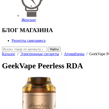
Женские
БЛОГ МАГАЗИНА
Рецепты самозамеса
Найти
Каталог
/
Электронные сигареты
/
Атомайзеры
/
GeekVape P
GeekVape Peerless RDA