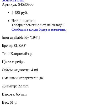
Артикул:
S4530900
2 485 руб.
Нет в наличии
Товара временно нет на складе!
Сообщить когда будет в наличии.
[non-available id="194"]
Бренд
:
ELEAF
Тип
:
Клиромайзер
Цвет
:
серебро
Объём жидкости
:
4 ml
Сменный испаритель
:
да
Диаметр
:
22 mm
Высота
:
65 mm
Вес
:
61 g