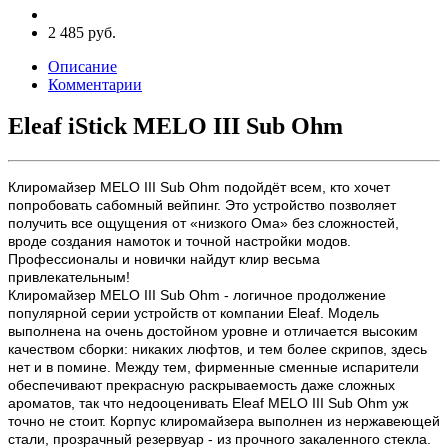
2 485 руб.
Описание
Комментарии
Eleaf iStick MELO III Sub Ohm
Клиромайзер MELO III Sub Ohm подойдёт всем, кто хочет
попробовать сабомный вейпинг. Это устройство позволяет
получить все ощущения от «низкого Ома» без сложностей,
вроде создания намоток и точной настройки модов.
Профессионалы и новички найдут клир весьма
привлекательным!
Клиромайзер MELO III Sub Ohm - логичное продолжение
популярной серии устройств от компании Eleaf. Модель
выполнена на очень достойном уровне и отличается высоким
качеством сборки: никаких люфтов, и тем более скрипов, здесь
нет и в помине. Между тем, фирменные сменные испарители
обеспечивают прекрасную раскрываемость даже сложных
ароматов, так что недооценивать Eleaf MELO III Sub Ohm уж
точно не стоит. Корпус клиромайзера выполнен из нержавеющей
стали, прозрачный резервуар - из прочного закаленного стекла.